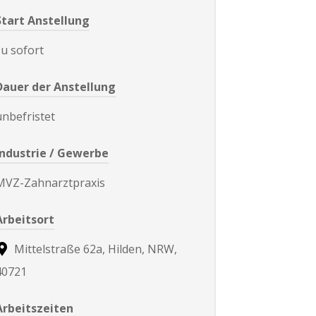
Start Anstellung
zu sofort
Dauer der Anstellung
unbefristet
Industrie / Gewerbe
MVZ-Zahnarztpraxis
Arbeitsort
Mittelstraße 62a, Hilden, NRW,
40721
Arbeitszeiten